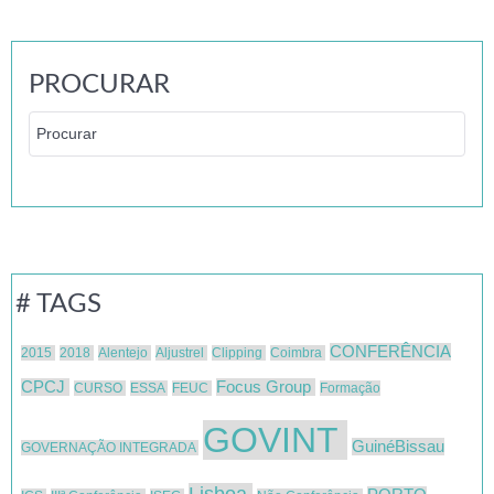
PROCURAR
# TAGS
CONFERÊNCIA
2015
2018
Alentejo
Aljustrel
Clipping
Coimbra
CPCJ
Focus Group
CURSO
ESSA
FEUC
Formação
GOVINT
GuinéBissau
GOVERNAÇÃO INTEGRADA