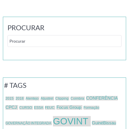
PROCURAR
# TAGS
CONFERÊNCIA
2015
2018
Alentejo
Aljustrel
Clipping
Coimbra
CPCJ
Focus Group
CURSO
ESSA
FEUC
Formação
GOVINT
GuinéBissau
GOVERNAÇÃO INTEGRADA