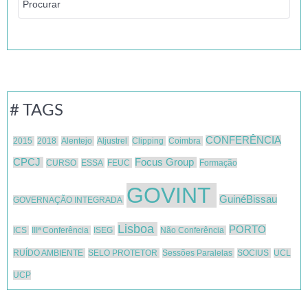
# TAGS
CONFERÊNCIA
2015
2018
Alentejo
Aljustrel
Clipping
Coimbra
CPCJ
Focus Group
CURSO
ESSA
FEUC
Formação
GOVINT
GuinéBissau
GOVERNAÇÃO INTEGRADA
Lisboa
PORTO
ICS
IIIª Conferência
ISEG
Não Conferência
RUÍDO AMBIENTE
SELO PROTETOR
Sessões Paralelas
SOCIUS
UCL
UCP