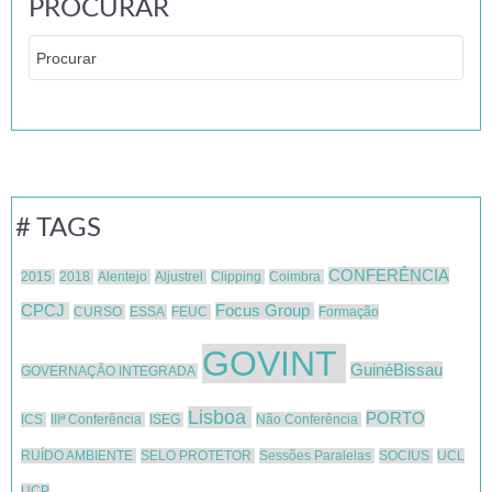
PROCURAR
# TAGS
CONFERÊNCIA
2015
2018
Alentejo
Aljustrel
Clipping
Coimbra
CPCJ
Focus Group
CURSO
ESSA
FEUC
Formação
GOVINT
GuinéBissau
GOVERNAÇÃO INTEGRADA
Lisboa
PORTO
ICS
IIIª Conferência
ISEG
Não Conferência
RUÍDO AMBIENTE
SELO PROTETOR
Sessões Paralelas
SOCIUS
UCL
UCP