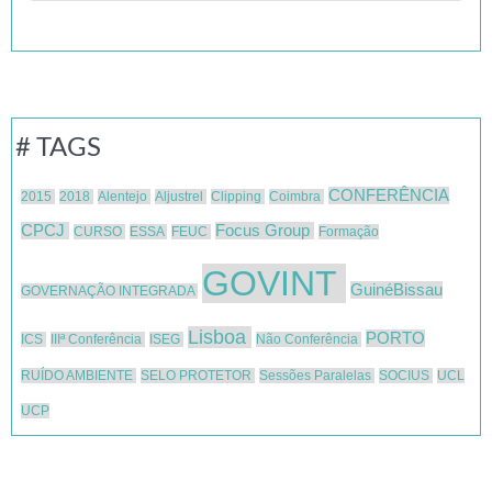
# TAGS
CONFERÊNCIA
2015
2018
Alentejo
Aljustrel
Clipping
Coimbra
CPCJ
Focus Group
CURSO
ESSA
FEUC
Formação
GOVINT
GuinéBissau
GOVERNAÇÃO INTEGRADA
Lisboa
PORTO
ICS
IIIª Conferência
ISEG
Não Conferência
RUÍDO AMBIENTE
SELO PROTETOR
Sessões Paralelas
SOCIUS
UCL
UCP