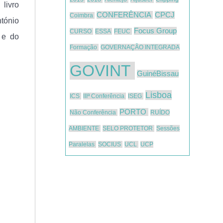
livro
CONFERÊNCIA
CPCJ
Coimbra
tónio
Focus Group
CURSO
ESSA
FEUC
 e do
Formação
GOVERNAÇÃO INTEGRADA
GOVINT
GuinéBissau
Lisboa
ICS
IIIª Conferência
ISEG
PORTO
Não Conferência
RUÍDO
AMBIENTE
SELO PROTETOR
Sessões
Paralelas
SOCIUS
UCL
UCP